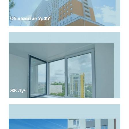
Общежитие УрФУ
ЖК Луч